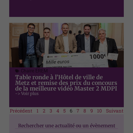
structure du
site Web, en
fonction de
la façon dont
le site Web
est utilisé.
Experience
Afin que notre
site Web
Chaire EREM
fonctionne
Table ronde à l’Hôtel de ville de
aussi bien que
Metz et remise des prix du concours
possible lors
de la meilleure vidéo Master 2 MDPI
de votre
-> Voir plus
visite. Si vous
refusez ces
cookies,
Précédent
1
2
3
4
5
6
7
8
9
10
Suivant
certaines
fonctionnalités
disparaîtront
Rechercher une actualité ou un évènement
du site Web.