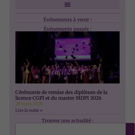
Marketing
Événements à venir :
En partageant
Événements passés :
votre intérêt et
votre
comportement
lorsque vous
visitez notre
site, vous
augmentez les
chances de
voir du
contenu et
des offres
Cérémonie de remise des diplômes de la
personnalisés.
licence CGPI et du master MDPI 2026
28 mars 2026
Lire la suite »
Trouver une actualité :