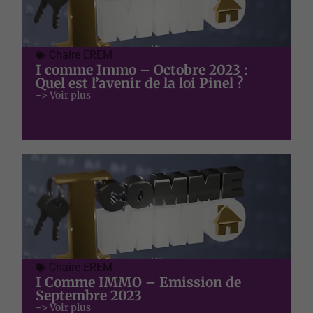
Chaire EREM
I comme Immo – Octobre 2023 :
Quel est l’avenir de la loi Pinel ?
Nécessaire
-> Voir plus
Ces cookies ne
sont pas
facultatifs. Ils
sont
nécessaires au
fonctionnement
du site Web.
Statistiques
Afin que nous
puissions
Chaire EREM
améliorer la
I Comme IMMO – Emission de
fonctionnalité
Septembre 2023
et la
-> Voir plus