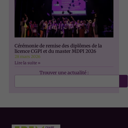
Nécessaire
Ces cookies ne
sont pas
facultatifs. Ils
sont
nécessaires au
Cérémonie de remise des diplômes de la
fonctionnement
licence CGPI et du master MDPI 2026
du site Web.
28 mars 2026
Lire la suite »
Trouver une actualité :
Statistiques
Afin que nous
puissions
améliorer la
fonctionnalité
et la
structure du
site Web, en
fonction de
la façon dont