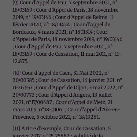
fonction de
[9]
Cour d’Appel de Pau, 7 septembre 2021, n°
la façon dont
18/03169 ; Cour d’Appel de Paris, 18 novembre
le site Web
2019, n° 19/03146 ; Cour d’Appel de Reims, 11
est utilisé.
février 2020, n° 18/01424 ; Cour d’Appel de
Bordeaux, 4 mars 2021, n° 1801314 ; Cour
d’Appel de Paris, 18 novembre 2019, n° 19/03146
Experience
; Cour d’Appel de Pau, 7 septembre 2021, n°
Afin que notre
18/03169 ; Cour de Cassation, 11 mai 2011, n° 10-
site Web
fonctionne
12.875.
aussi bien que
possible lors
[10]
Cour d’appel de Caen, 31 Mai 2022, n°
de votre
20/00585 ; Cour de Cassation, 16 janvier 201, n°
visite. Si vous
11-26.557 ; Cour d’Appel de Dijon, 3 mai 2022, n°
refusez ces
20/00773 ; Cour d’Appel d’Angers, 13 juillet
cookies,
2021, n°17/00487 ; Cour d’Appel de Metz, 21
certaines
fonctionnalités
mars 2019, n°18-01061 ; Cour d’appel d’Aix-en-
disparaîtront
Provence, 5 octobre 2021, n° 18/19281.
du site Web.
[11]
A titre d’exemple, Cour de Cassation, 5
janvier 2017, n° 15-25882 : validité de la