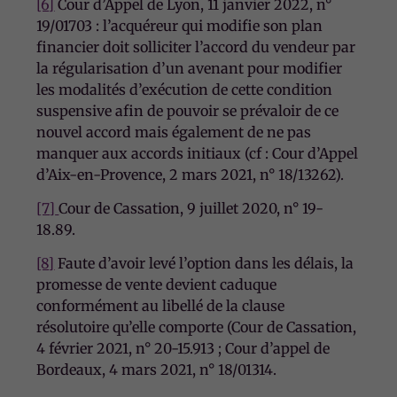
[6]
Cour d’Appel de Lyon, 11 janvier 2022, n°
19/01703 : l’acquéreur qui modifie son plan
financier doit solliciter l’accord du vendeur par
la régularisation d’un avenant pour modifier
Nécessaire
les modalités d’exécution de cette condition
Ces cookies ne
suspensive afin de pouvoir se prévaloir de ce
sont pas
facultatifs. Ils
nouvel accord mais également de ne pas
sont
manquer aux accords initiaux (cf : Cour d’Appel
nécessaires au
d’Aix-en-Provence, 2 mars 2021, n° 18/13262).
fonctionnement
du site Web.
[7]
Cour de Cassation, 9 juillet 2020, n° 19-
18.89.
Statistiques
[8]
Faute d’avoir levé l’option dans les délais, la
Afin que nous
promesse de vente devient caduque
puissions
conformément au libellé de la clause
améliorer la
résolutoire qu’elle comporte (Cour de Cassation,
fonctionnalité
4 février 2021, n° 20-15.913 ; Cour d’appel de
et la
structure du
Bordeaux, 4 mars 2021, n° 18/01314.
site Web, en