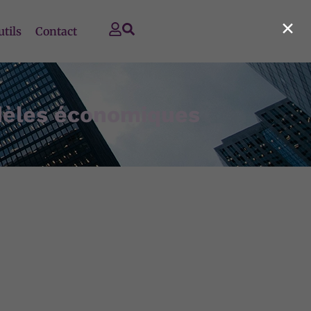
×
utils
Contact
odèles économiques