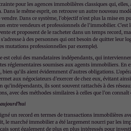
ainte pour les agences immobilières classiques qui, elles
n. Dans le même esprit, on retrouve un autre nouveau modè
 vendre. Dans ce système, l’objectif n’est plus la mise en pu
on entre vendeurs et professionnels de l’immobilier. C’est 
vente et proposent de le racheter dans un temps record, mal
s’adresse à des personnes qui ont besoin de quitter leur l
des mutations professionnelles par exemple).
est celui des mandataires indépendants, qui interviennen
intes réglementaires soumises aux agents immobiliers. En e
bien qu’ils aient évidemment d’autres obligations. L’opérati
rmet aux négociateurs d’exercer de chez eux, évitant ainsi 
n qu’indépendants, ils sont souvent rattachés à des résea
ons, avec des méthodes similaires à celles que l’on connaî
 aujourd’hui
 signé un record en termes de transactions immobilières avec
it, le marché immobilier a été largement nourri par les im
çais sont également de plus en plus intéressés pour investir