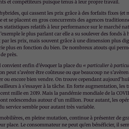
ts et compétiteurs puisque tenus à leur propre travail.
rides, qui cassent les prix grâce à des forfaits fixes (et 
et se placent en gros concurrents des agences traditionnell
s statistiques relatifs à leur performance sur le marché nat
l’exemple le plus parlant car elle a su soulever des fonds à
ar les prix, mais souvent grâce à une dimension plus dig
 varie plus en fonction du bien. De nombreux atouts qui per
 de près.
l convient enfin d’évoquer la place du
« particulier à particu
peut s’avérer être coûteuse ou que beaucoup ne s’avèrent
er ou encore bien vendre. On trouve cependant aujourd’hui
ailleurs à s’essayer à la tâche. En forte augmentation, les 
s cent mille en 2019. Mais la pandémie mondiale de la COVID
sont redescendus autour d’un million. Pour autant, les opér
du service semble pour autant très variable.
obilières, en pleine mutation, continue à présenter de gr
 place. Le consommateur ne peut qu’en bénéficier, il sembl