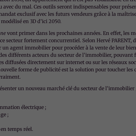
améliorer la
u avec du mal. Ces outils seront indispensables pour prése
fonctionnalité
mandat exclusif avec les futurs vendeurs grâce à la maîtris
et la
 modélisé en 3D d’ici 2050.
structure du
site Web, en
ine
vont primer dans les prochaines années. En effet, les 
fonction de
ce secteur fortement concurrentiel. Selon Hervé PARENT, dan
la façon dont
le site Web
n agent immobilier pour procéder à la vente de leur bien, c
est utilisé.
des différents acteurs du secteur de l’immobilier, pouvant
ées diffusées directement sur internet ou sur les réseaux so
ouvelle forme de publicité est la solution pour toucher les 
Experience
vraiment.
Afin que notre
site Web
résenter un nouveau marché clé du secteur de l’immobilier 
fonctionne
aussi bien que
possible lors
ommation électrique ;
de votre
ge ;
visite. Si vous
refusez ces
cookies,
en temps réel.
certaines