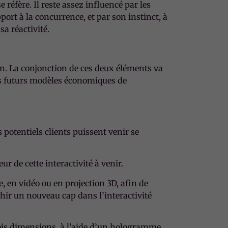
réfère. Il reste assez influencé par les
rt à la concurrence, et par son instinct, à
a réactivité.
on. La conjonction de ces deux éléments va
les futurs modèles économiques de
potentiels clients puissent venir se
r de cette interactivité à venir.
, en vidéo ou en projection 3D, afin de
chir un nouveau cap dans l’interactivité
trois dimensions, à l’aide d’un hologramme