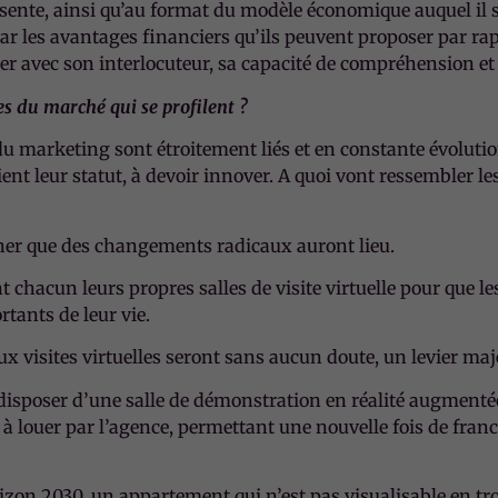
sente, ainsi qu’au format du modèle économique auquel il se 
 les avantages financiers qu’ils peuvent proposer par rappo
er avec son interlocuteur, sa capacité de compréhension et s
es du marché qui se profilent ?
du marketing sont étroitement liés et en constante évoluti
ient leur statut, à devoir innover. A quoi vont ressembler 
Nécessaire
Ces cookies ne
ner que des changements radicaux auront lieu.
sont pas
facultatifs. Ils
acun leurs propres salles de visite virtuelle pour que les 
sont
rtants de leur vie.
nécessaires au
fonctionnement
x visites virtuelles seront sans aucun doute, un levier majeu
du site Web.
disposer d’une salle de démonstration en réalité augmentée
à louer par l’agence, permettant une nouvelle fois de fran
Statistiques
Afin que nous
puissions
horizon 2030, un appartement qui n’est pas visualisable en 