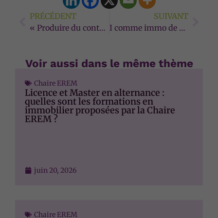
PRÉCÉDENT
SUIVANT
« Produire du contenu de qualité destiné au grand public » par Fana Rasolofo-Distler – GUIDE INTERDOS du 19/12/24
I comme immo de décembre 2024
Nécessaire
Voir aussi dans le même thème
Ces cookies ne
sont pas
Chaire EREM
facultatifs. Ils
Licence et Master en alternance :
sont
quelles sont les formations en
nécessaires au
immobilier proposées par la Chaire
EREM ?
fonctionnement
du site Web.
Statistiques
juin 20, 2026
Afin que nous
puissions
améliorer la
fonctionnalité
et la
Chaire EREM