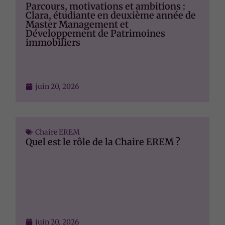
structure du
Parcours, motivations et ambitions :
site Web, en
Clara, étudiante en deuxième année de
fonction de
Master Management et
la façon dont
Développement de Patrimoines
immobiliers
le site Web
est utilisé.
Experience
juin 20, 2026
Afin que notre
site Web
fonctionne
aussi bien que
Chaire EREM
possible lors
Quel est le rôle de la Chaire EREM ?
de votre
visite. Si vous
refusez ces
cookies,
certaines
fonctionnalités
disparaîtront
du site Web.
juin 20, 2026