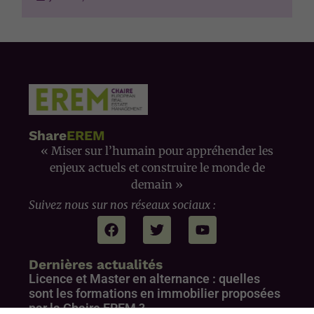
Marketing
En partageant
votre intérêt et
votre
comportement
lorsque vous
visitez notre
Share
EREM
site, vous
augmentez les
« Miser sur l’humain pour appréhender les
chances de
enjeux actuels et construire le monde de
voir du
demain »
contenu et
Suivez nous sur nos réseaux sociaux :
des offres
personnalisés.
Dernières actualités
Licence et Master en alternance : quelles
sont les formations en immobilier proposées
par la Chaire EREM ?